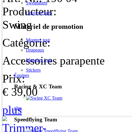
Sweatshirts
Producteur:
Couvre-Chefs
Swing
Materiel de promotion
Catégorie:
Montrez tout
Drapeaux
Accessoires parapente
Manches à air
Stickers
Prix:
Équipes
Racing & XC Team
€ 39,00
plus
plus
Speedflying Team