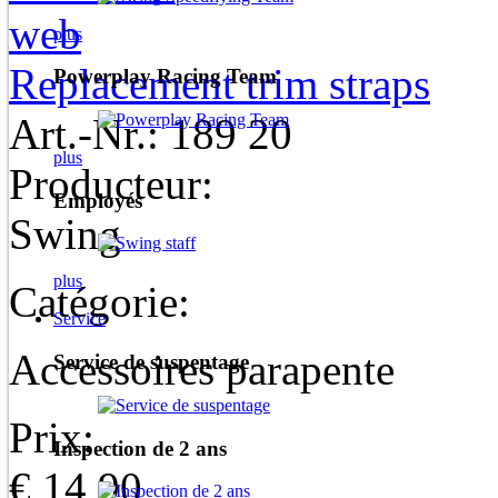
plus
Replacement trim straps
Powerplay Racing Team
Art.-Nr.: 189 20
plus
Producteur:
Employés
Swing
plus
Catégorie:
Service
Accessoires parapente
Service de suspentage
Prix:
Inspection de 2 ans
€ 14,90