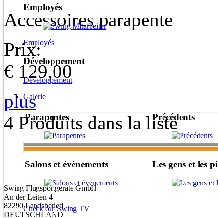
Employés
Accessoires parapente
Employés
Prix:
Développement
€ 129,00
Développement
plus
Galerie
Parapentes
Précédents
4 Produits dans la liste
Salons et événements
Les gens et les pi
Swing Flugsportgeräte GmbH
An der Leiten 4
82290 Landsberied
Check out Swing TV
DEUTSCHLAND