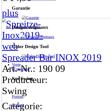
Garantie
plus
Designs originaux
Color Design Tool
Spreader Bar INOX 2019
Vente
Art.-Nr.: 190 09
l'Entreprise
Producteur:
Sur Swing
Swing
Portrait
Catégorie:
Contact