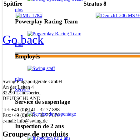
Spitfire
Stratus 8
plus
Powerplay Racing Team
Go back
plus
Employés
plus
Swing Flugsportgeräte GmbH
An der Leiten 4
Service
82290 Landsberied
DEUTSCHLAND
Service de suspentage
Tel: +49 (0)8141 . 32 77 888
Fax:+49 (0)8141 . 32 77 870
e-mail: info@swing.de
Inspection de 2 ans
Groupes de produits