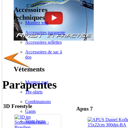
Accessoires
techniques
Montrez tout
Accessoires parapente
Accessoires sellettes
Accessoires de sac à
dos
Vétements
Parapentes
Montrez tout
Tee-shirts
Combinaisons
3D Freestyle
Apus 7
Gants
Veste lycra