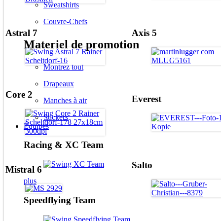
Sweatshirts
Couvre-Chefs
Astral 7
Axis 5
Materiel de promotion
Montrez tout
Drapeaux
Core 2
Everest
Manches à air
Stickers
Équipes
Racing & XC Team
Salto
Mistral 6
plus
Speedflying Team