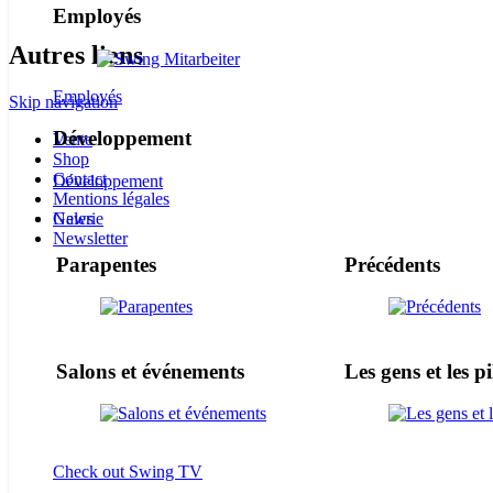
Employés
Autres liens
Employés
Skip navigation
Développement
Vente
Shop
Contact
Développement
Mentions légales
Galerie
News
Newsletter
Parapentes
Précédents
Salons et événements
Les gens et les pi
Check out Swing TV