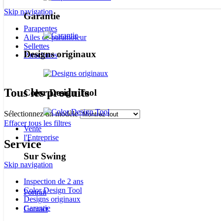
Skip navigation
Garantie
Parapentes
Ailes de paramoteur
Sellettes
Designs originaux
Parachutes
Tous les produits
Color Design Tool
Sélectionnez un modèle
Effacer tous les filtres
Vente
l'Entreprise
Service
Sur Swing
Skip navigation
Inspection de 2 ans
Color Design Tool
Portrait
Designs originaux
Garantie
Contact