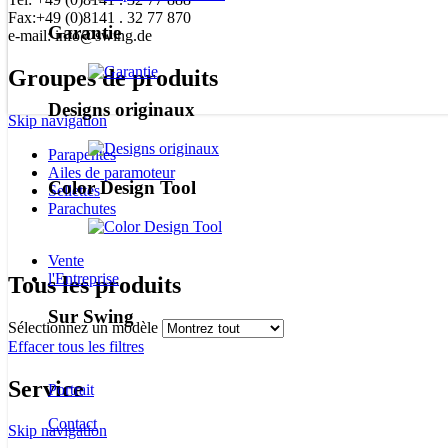
Fax:+49 (0)8141 . 32 77 870
Garantie
e-mail: info@swing.de
Groupes de produits
Designs originaux
Skip navigation
Parapentes
Ailes de paramoteur
Color Design Tool
Sellettes
Parachutes
Vente
l'Entreprise
Tous les produits
Sur Swing
Sélectionnez un modèle
Effacer tous les filtres
Service
Portrait
Contact
Skip navigation