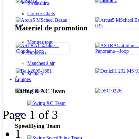
Sweatshirts
Couvre-Chefs
Materiel de promotion
Montrez tout
Drapeaux
Manches à air
Stickers
Équipes
Racing & XC Team
Page 1 of 3
plus
Speedflying Team
1