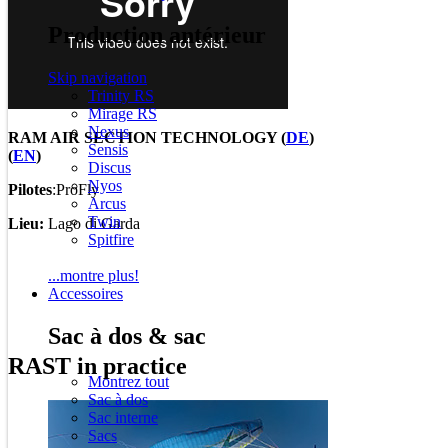
Production antérieur
Skip navigation
Trinity RS
Mirage RS
Nexus
RAM AIR SECTION TECHNOLOGY (
DE
)
Sensis
(
EN
)
Discus
Nyos
Pilotes
:ProFly
Arcus
Twin
Lieu:
Lago di Garda
Spitfire
...montre plus!
Accessoires
Sac à dos & sac
RAST in practice
Montrez tout
Sac à dos
Sac interne
Sacs