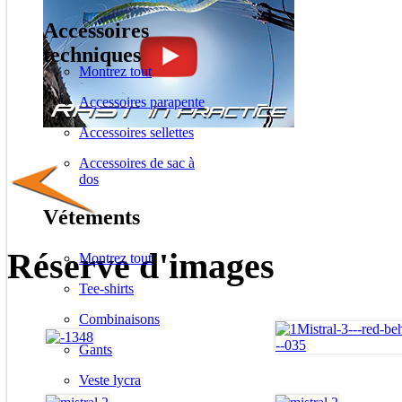
Accessoires
techniques
Montrez tout
Accessoires parapente
Accessoires sellettes
Accessoires de sac à
dos
Vétements
Réserve d'images
Montrez tout
Tee-shirts
Combinaisons
Gants
Veste lycra