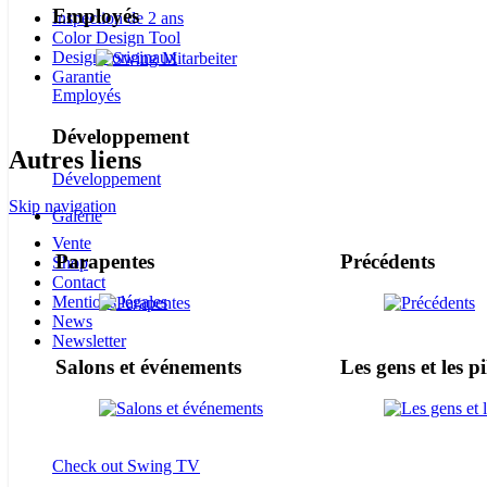
Employés
Inspection de 2 ans
Color Design Tool
Designs originaux
Garantie
Employés
Développement
Autres liens
Développement
Skip navigation
Galerie
Vente
Parapentes
Précédents
Shop
Contact
Mentions légales
News
Newsletter
Salons et événements
Les gens et les pi
Check out Swing TV