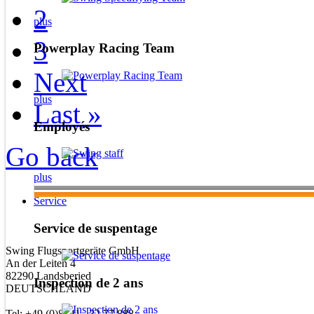
2
plus
3
Powerplay Racing Team
Next
plus
Last »
Employés
Go back
plus
Service
Service de suspentage
Swing Flugsportgeräte GmbH
An der Leiten 4
82290 Landsberied
Inspection de 2 ans
DEUTSCHLAND
Tel: +49 (0)8141 . 32 77 888