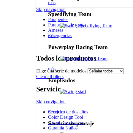
más
Skip navigation
Speedflying Team
Parapentes
Parapentes de motor
Arneses
Emergencias
más
Powerplay Racing Team
Todos los productos
más
Elige una serie de modelos
Clear all filters
Empleados
Servicio
Skip navigation
más
Chequeo de dos años
Servicio
Color Design Tool
Diseños exclusivos
Servicio suspentaje
Garantía 3 años