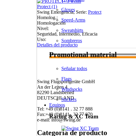
Protect (1)
Gloves
Swing Emergencia, Serie:
Protect
Homolog.:
Speed-Arms
Homologación
Nivel:
Sweatshirts
Seguridad, Intermedio, Eficacia
Uso:
Sombreros
Detalles del producto
Promotional material
Señalar todos
Flags
Swing Flugsportgeräte GmbH
An der Leiten 4
Windsocks
82290 Landsberied
DEUTSCHLAND
Stickers
Equipos
Tel: +49 (0)8141 . 32 77 888
Fax:+49 (0)8141 . 32 77 870
Racing & XC Team
e-mail: info@swing.de
Categoría de producto