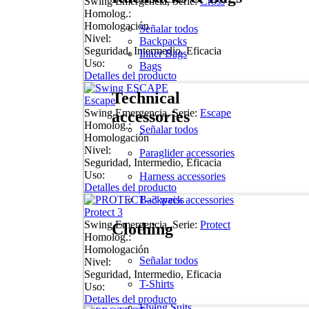
Swing Emergencia, Serie:
Cross
Homolog.:
Homologación
Señalar todos
Nivel:
Backpacks
Seguridad, Intermedio, Eficacia
Inner Bags
Uso:
Bags
Detalles del producto
Technical
Escape
Swing Emergencia, Serie:
Escape
accessories
Homolog.:
Señalar todos
Homologación
Nivel:
Paraglider accessories
Seguridad, Intermedio, Eficacia
Uso:
Harness accessories
Detalles del producto
Backpack accessories
Protect 3
Swing Emergencia, Serie:
Protect
Clothing
Homolog.:
Homologación
Señalar todos
Nivel:
Seguridad, Intermedio, Eficacia
T-Shirts
Uso:
Detalles del producto
Flying Suits