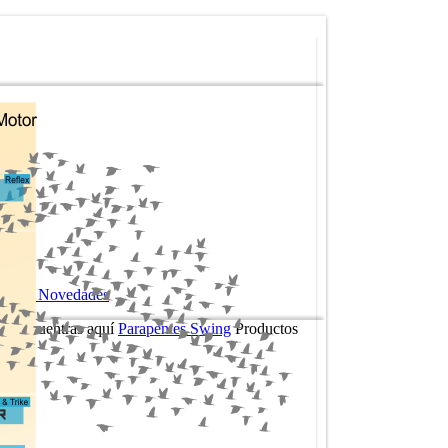
Todas Novedades
Te encuentras aquí
Parapentes Swing
Productos