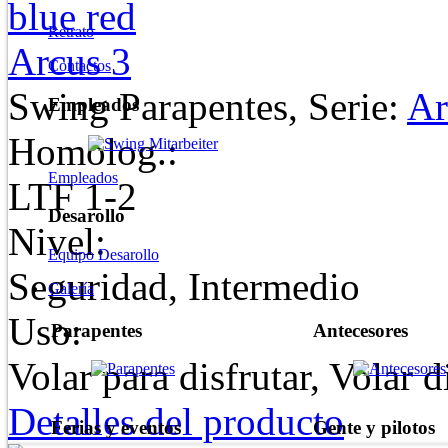
Retrato
Arcus 3
Contactos
Swing Parapentes, Serie:
Ar
Empleados
Homolog.:
Empleados
LTF 1-2
Desarollo
Nivel:
Equipo Desarollo
Seguridad, Intermedio
Galería
Uso:
Parapentes
Antecesores
Volar para disfrutar, Volar d
Detalles del producto
Ferias y eventos
Gente y pilotos