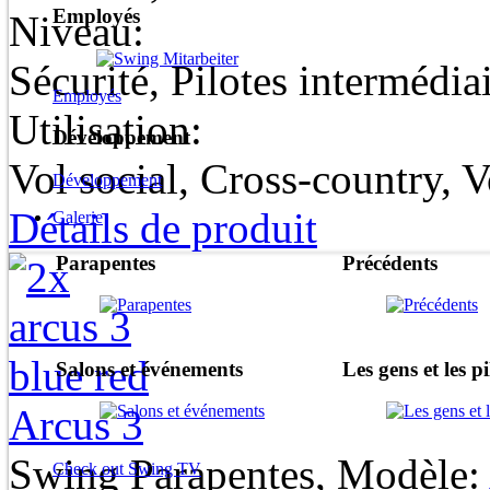
Employés
Niveau:
Sécurité, Pilotes intermédia
Employés
Utilisation:
Développement
Vol social, Cross-country, 
Développement
Détails de produit
Galerie
Parapentes
Précédents
Salons et événements
Les gens et les pi
Arcus 3
Swing Parapentes, Modèle:
Check out Swing TV