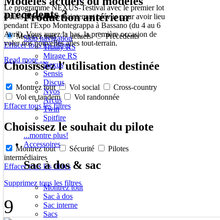
Modèles actuels ou modèles
Le programme NEXUS-Testival avec le premier lot
précédents ?
Production antérieur
d'ailes de série est maintenant prévue pour avoir lieu
pendant l'Expo Montegrappa à Bassano (du 4 au 6
Avril). Vous aurez la bas, la première occasion de
Montrez tout
actuels
Précédents
Skip navigation
voler nos nouvelles ailes tout-terrain.
Effacer tous les filtres
Trinity RS
Mirage RS
Read more …
Choisissez l'utilisation destinée
Nexus
Sensis
Discus
Montrez tout
Vol social
Cross-country
Nyos
Vol en tandem
Vol randonnée
Arcus
Effacer tous les filtres
Twin
Spitfire
Choisissez le souhait du pilote
...montre plus!
Accessoires
Montrez tout
Sécurité
Pilotes
intermédiaires
Sac à dos & sac
Effacer tous les filtres
Supprimez tous les filtres
Montrez tout
Sac à dos
9
Sac interne
Sacs