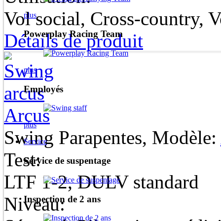
Vol social, Cross-country, 
plus
Powerplay Racing Team
Détails de produit
plus
Employés
Arcus
plus
Swing Parapentes, Modèle:
Service
Test:
Service de suspentage
LTF 1-2, DULV standard
Niveau:
Inspection de 2 ans