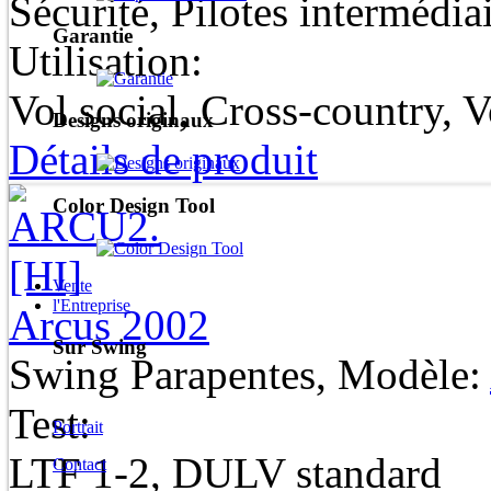
Sécurité, Pilotes intermédia
Garantie
Utilisation:
Vol social, Cross-country, 
Designs originaux
Détails de produit
Color Design Tool
Vente
l'Entreprise
Arcus 2002
Sur Swing
Swing Parapentes, Modèle:
Test:
Portrait
LTF 1-2, DULV standard
Contact