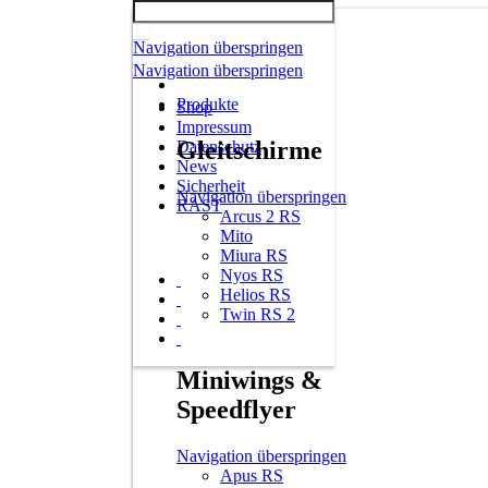
Navigation überspringen
Navigation überspringen
Produkte
Shop
Impressum
Gleitschirme
Datenschutz
News
Sicherheit
Navigation überspringen
RAST
Arcus 2 RS
Mito
Miura RS
Nyos RS
Helios RS
Twin RS 2
Miniwings &
Speedflyer
Navigation überspringen
Apus RS