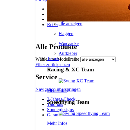
Gleitschirme
Promotion Material
Motorschirme
Gurtzeuge
alle anzeigen
Retter
Flaggen
Windsäcke
Alle Produkte
Aufkleber
Teams
Wähle eine Modellreihe
Filter zurücksetzen
Racing & XC Team
Service
Navigation überspringen
Mehr Infos
2-Jahres-Check
Speedflying Team
Tutorials
Sonderdesigns
Garantie
Mehr Infos